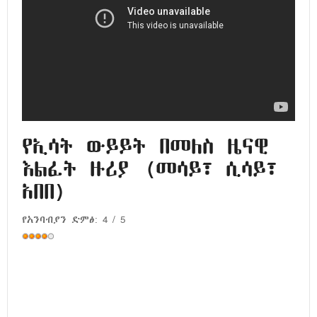
የኢሳት ውይይት በመለስ ዜናዊ
እልፈት ዙሪያ (መሳይ፣ ሲሳይ፣
አበበ)
የአንባብያን ድምፅ:
4
/
5