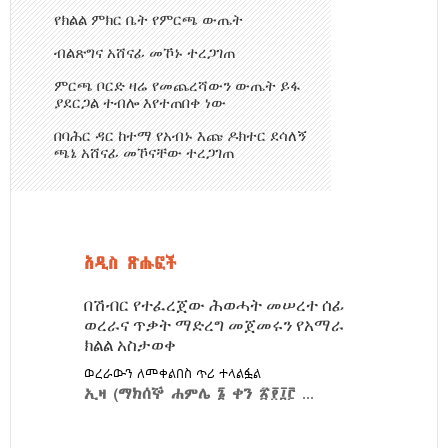
የክልል ምክር ቤት የምርጫ ውጤት
ብልጽግና አሸናፊ መኾኑ ተረጋገጠ
ምርጫ ቦርድ ዛሬ የመጨረሻውን ውጤት ይፋ
ያደርጋል ተብሎ እየተጠበቀ ነው
በባሕር ዳር ከተማ የአብኑ እጩ ዶክተር ደሳለኝ
ጫኔ አሸናፊ መኾናቸው ተረጋገጠ
አዲስ ጽሑፎች
በሽብር
የተፈረጀው ሕወሓት መሠረተ ሰፊ
ወረራና ጥቃት ማድረግ መጀመሩን የአማራ
ክልል አስታወቀ
ወረራውን ለመቀልበስ ጥሪ ተላልፏል
ኢዛ (ማክሰኞ ሐምሌ ፮ ቀን ፳፻፲፫
...