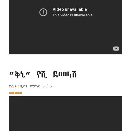
”ቅኔ” የሺ ደመላሽ
የአንባብያን ድምፅ:
5
/
5