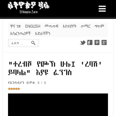
ኢትዮጵያ ዛሬ
Ethiopia Zare
ዋና ገጽ
ENGLISH
መጣጥፍ
አስተያየት
ጦማር
ግጥም
አስፈንጣሪዎች
አድራሻችን
"ተረብሾ የጮኸ ሁሉ፤ 'ረባሽ'
ይባላል" እያዩ ፈንገስ
የአንባብያን ድምፅ:
5
/
5