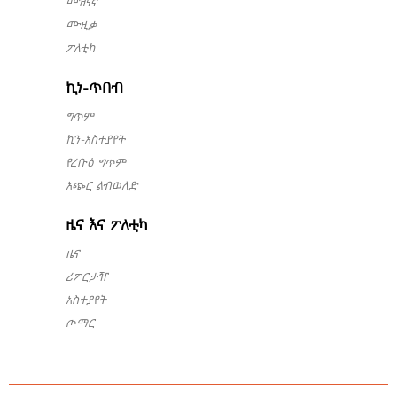
መዝናኛ
ሙዚቃ
ፖለቲካ
ኪነ-ጥበብ
ግጥም
ኪን-አስተያየት
የረቡዕ ግጥም
አጭር ልብወለድ
ዜና እና ፖለቲካ
ዜና
ሪፖርታዥ
አስተያየት
ጦማር