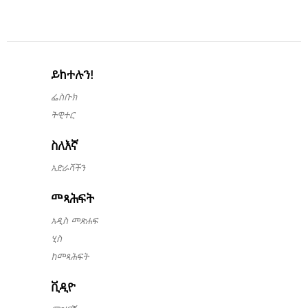
ይከተሉን!
ፌስቡክ
ትዊተር
ስለእኛ
አድራሻችን
መጻሕፍት
አዲስ መጽሐፍ
ሂስ
ከመጻሕፍት
ቪዲዮ