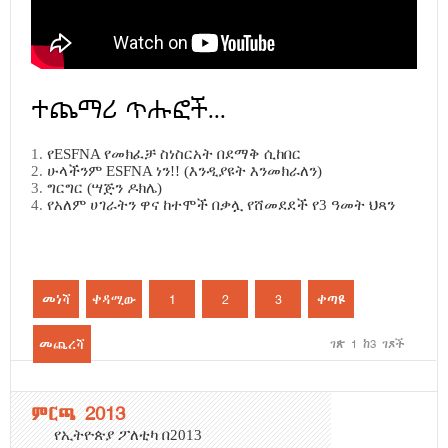
ተጨማሪ ጥሑፎች...
የESFNA የመክፈቻ ስነስርአት በደማቅ ሲከበር
ሁላችንም ESFNA ነን!! (እንዲያዩት እንመክራለን)
ግርግር (ሣጅን ዶክሌ)
የአለም ሀገራትን ዋና ከተሞች በቃሏ የሸመደደች የ3 ዓመት ህጻን
መነሻ
ቀዳሚው
1
2
3
ቀጣዩ
መጨረሻ
ገጽ 1 ከ3 ገጾች
ምርጫ 2013
የኢትዮጵያ ፖለቲካ በ2013