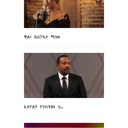
ዊሐ፣ ዴስፓሲቶ ሚክስ
ኢትዮጵያ የገነነችበት K…