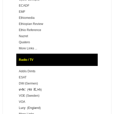
ECADF
EMF
Ethiomedia
Ethiopian Review
Ethio Reference
Nazret
Quatero
More Links ...
Radio / TV
Addis Dimts
ESAT
DW (Germen)
ህብር (ላስ ቬጋስ)
VOE (Sweden)
VOA
Lucy (England)