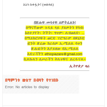
እኔን ስቀሏት! (ወለላዬ)
በጽሑፍ መሳተፍ ለምትፈልጉ!
በማናቸውም ጉዳይ ላይ ያለዎትን ሃሳብ፣
አስተያየት፣ ትችት፣ ግጥም፣ ልብወለድ፣ ...
በማይክሮሶፍት ወርድ ፕሮግራም በዩኒኮድ
ፎንት ጽፈው ከራስዎ ኢ-ሜይል ሳጥን
ጽሑፎትን አያይዘው በኢ-ሜይል
አድራሻችን
ethiopiazare@gmail.com
ቢልኩልን ለሥራችን ቅልጥፍና ይረዱናል።
ኢትዮጵያ ዛሬ
በሣምንቱ ውስጥ በብዛት የተነበቡ
Error: No articles to display