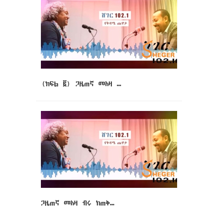
(ክፍል ፪) ጋዜጠኛ መአዛ …
ጋዜጠኛ መአዛ ብሩ ከጠቅ…