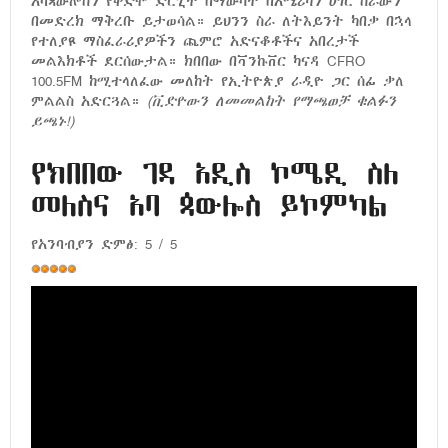
አባጳውሎስን የቀድሞ ድርጊት በማውሳት በአሜሪካን ሀገር ስራውን
በመድረክ ማቅረቡ ይታወሳል። ይህንን ስራ ለትእይንት ካበቃ በኋላ
የተለያዩ ማስፈራሪያዎችን ጨምሮ አድናቆቶችና አበረታች
መልእክቶች ደርሰውታል። ክበበው በቫንኩቨር ካናዳ CFRO
100.5FM ከሚተላለፈው መለከት የኢትዮጵያ ራዲዮ ጋር ሰፊ ቃለ
ምልልስ አድርጓል።
(ቪድዮውን ለመመልከት የማጫወቻ ቁልፉን
ይጫኑ!)
የክበበው ገዳ አዲስ ኮሜዲ ስለ
መለስና አባ ጳውሎስ ይኮምካል
የአንባብያን ድምፅ:
5
/
5