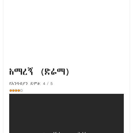
አማረኝ (ድራማ)
የአንባብያን ድምፅ:
4
/
5