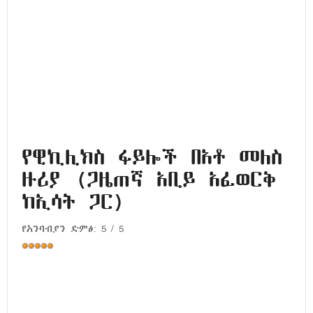
የዊኪሊክስ ፋይሎች በአቶ መለስ
ዙሪያ (ጋዜጠኛ አቢይ አፈወርቅ
ከኢሳት ጋር)
የአንባብያን ድምፅ:
5
/
5