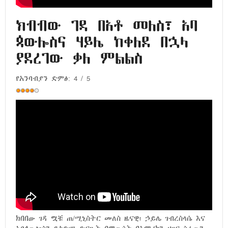
ክብብው ገዳ በአቶ መለስ፣ አባ
ጳውሎስና ሃይሌ ከቀለደ በኋላ
ያደረገው ቃለ ምልልስ
የአንባብያን ድምፅ:
4
/
5
ክበበው ገዳ ሟቹ ጠ/ሚኒስትር መለስ ዜናዊ፣ ኃይሌ ገብረስላሴ እና