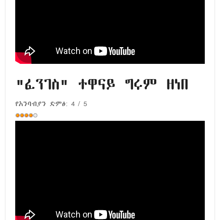
"ፈንገስ" ተዋናይ ግሩም ዘነበ
የአንባብያን ድምፅ:
4
/
5