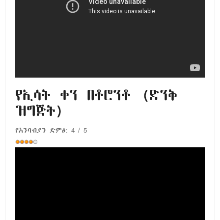
የኢሳት ቀን በቶሮንቶ (ድንቅ
ዝግጅት)
የአንባብያን ድምፅ:
4
/
5