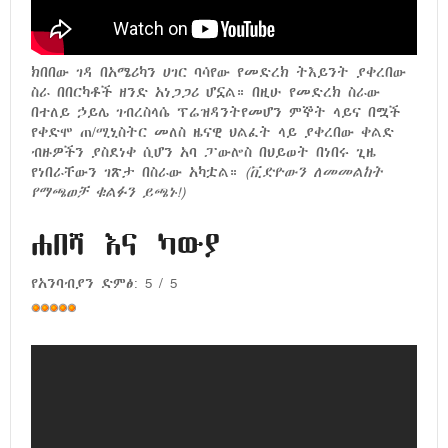
ክበበው ገዳ በአሜሪካን ሀገር ባሳየው የመድረክ ትእይንት ያቀረበው
ስራ በበርካቶች ዘንድ አነጋጋሪ ሆኗል። በዚሁ የመድረክ ስራው
በተለይ ኃይሌ ገብረስላሴ ፕሬዝዳንትየመሆን ምኞት ላይና በሟች
የቀድሞ ጠ/ሚኒስትር መለስ ዜናዊ ህልፈት ላይ ያቀረበው ቀልድ
ብዙዎችን ያስደነቀ ሲሆን አባ ፓውሎስ በህይወት በነበሩ ጊዜ
የነበራቸውን ገጽታ በስራው አካቷል።
(ቪድዮውን ለመመልከት
የማጫወቻ ቁልፉን ይጫኑ!)
ሐበሻ እና ካውያ
የአንባብያን ድምፅ:
5
/
5