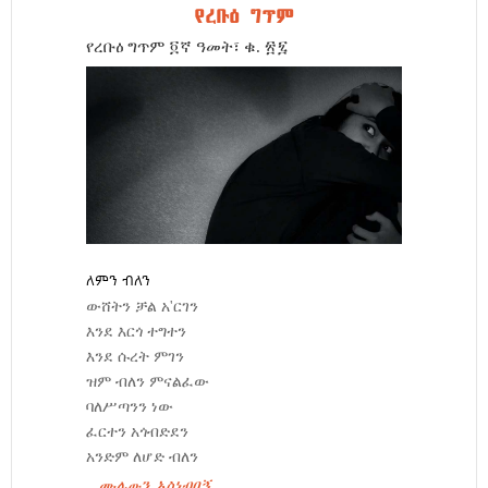
የረቡዕ ግጥም
የረቡዕ ግጥም ፬ኛ ዓመት፣ ቁ. ፳፯
ለምን ብለን
ውሸትን ቻል አ'ርገን
እንደ እርጎ ተግተን
እንደ ሱረት ምገን
ዝም ብለን ምናልፈው
ባለሥጣንን ነው
ፈርተን አጎብድደን
አንድም ለሆድ ብለን
ሙሉውን አስነብበኝ ...