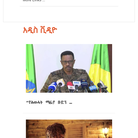
More Links ...
አዲስ ቪዲዮ
“የሕወሓት ማፊያ ቡድን …