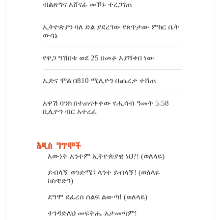
ብልጽግና አሸናፊ መኾኑ ተረጋገጠ
ኢትዮጵያን ባለ ድል ያደረገው የጸጥታው ምክር ቤት
ውሳኔ
የዋጋ ግሽበቱ ወደ 25 በመቶ እያሻቀበ ነው
ኢድና ሞል በ810 ሚሊዮን በጨረታ ተሸጠ
አዋሽ ባንክ በተጠናቀቀው የሒሳብ ዓመት 5.58
ቢሊዮን ብር አተረፈ
አዲስ ግጥሞች
እውነት አንተም ኢትዮጵያዊ ነህ?! (ወለላዬ)
ይብላኝ ወንድሜ፣ ላንተ ይብላኝ! (ወለላዬ
ከስዊድን)
ደግሞ ደፈረሰ ሰልፍ ልውጣ! (ወለላዬ)
ተገዳድለህ መፍትሔ አታመጣም!